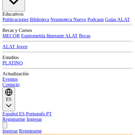
Educativos
Publicaciones
Biblioteca
Neumoteca
Nuevo
Podcasts
Guías ALAT
Becas y Cursos
MECOR
Espirometría Itinerante ALAT
Becas
ALAT Joven
Estudios
PLATINO
Actualización
Eventos
Contacto
ES
Español
ES
Português
PT
Registrarme
Ingresar
Ingresar
Registrarme