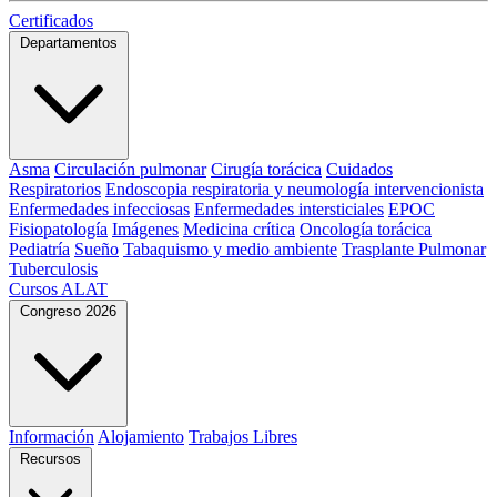
Certificados
Departamentos
Asma
Circulación pulmonar
Cirugía torácica
Cuidados
Respiratorios
Endoscopia respiratoria y neumología intervencionista
Enfermedades infecciosas
Enfermedades intersticiales
EPOC
Fisiopatología
Imágenes
Medicina crítica
Oncología torácica
Pediatría
Sueño
Tabaquismo y medio ambiente
Trasplante Pulmonar
Tuberculosis
Cursos ALAT
Congreso 2026
Información
Alojamiento
Trabajos Libres
Recursos