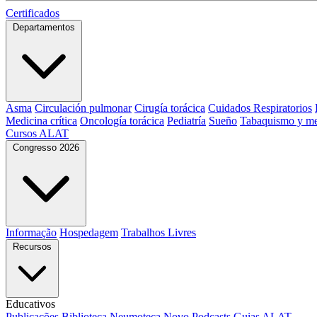
Certificados
Departamentos
Asma
Circulación pulmonar
Cirugía torácica
Cuidados Respiratorios
Medicina crítica
Oncología torácica
Pediatría
Sueño
Tabaquismo y me
Cursos ALAT
Congresso 2026
Informação
Hospedagem
Trabalhos Livres
Recursos
Educativos
Publicações
Biblioteca
Neumoteca
Novo
Podcasts
Guias ALAT