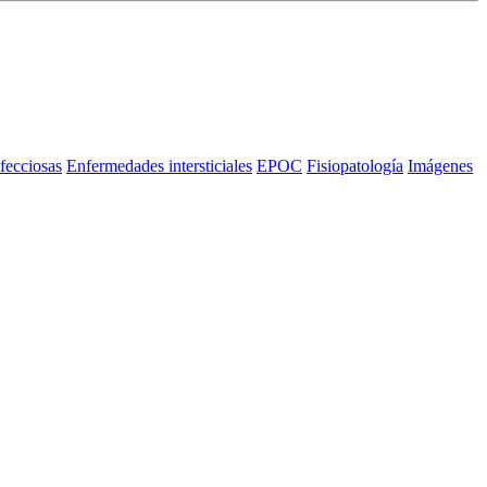
fecciosas
Enfermedades intersticiales
EPOC
Fisiopatología
Imágenes