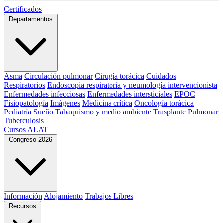
Certificados
Departamentos
Asma
Circulación pulmonar
Cirugía torácica
Cuidados
Respiratorios
Endoscopia respiratoria y neumología intervencionista
Enfermedades infecciosas
Enfermedades intersticiales
EPOC
Fisiopatología
Imágenes
Medicina crítica
Oncología torácica
Pediatría
Sueño
Tabaquismo y medio ambiente
Trasplante Pulmonar
Tuberculosis
Cursos ALAT
Congreso 2026
Información
Alojamiento
Trabajos Libres
Recursos