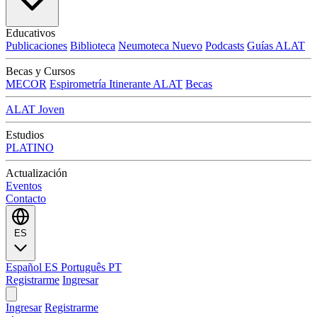
Educativos
Publicaciones
Biblioteca
Neumoteca
Nuevo
Podcasts
Guías ALAT
Becas y Cursos
MECOR
Espirometría Itinerante ALAT
Becas
ALAT Joven
Estudios
PLATINO
Actualización
Eventos
Contacto
ES
Español
ES
Português
PT
Registrarme
Ingresar
Ingresar
Registrarme