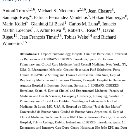
1,16
2,16
3
Antoni Torres
, Michael S. Niederman
, Jean Chastre
,
4
5
6
Santiago Ewig
, Patricia Fernandez-Vandellos
, Hakan Hanberger
,
7
1
8
Marin Kollef
, Gianluigi Li Bassi
, Carlos M. Luna
, Ignacio
9
10
11
Martin-Loeches
, J. Artur Paiva
, Robert C. Read
,
David
12
1
3
14
Rigau
, Jean François Timsit
, Tobias Welte
and Richard
15
Wunderink
Affiliations:
1. Dept of Pulmonology, Hospital Clínic de Barcelona, Universitat
de Barcelona and IDIBAPS, CIBERES, Barcelona, Spain. 2. Division of
Pulmonary and Critical Care Medicine, Weill Cornell Medicine, New York, NY,
USA. 3. Réanimation Médicale, Groupe Hospitalier Pitié-Salpêtrière, Paris,
France. 4CAPNETZ Stiftung and Thorax Centre in the Ruhr Area, Dept of
Respiratory Medicine and Infectious Diseases, Evangelic Hospital in Herne and
Augusta Hospital in Bochum, Bochum, Germany. 5. IDIBAPS, CIBERES,
Barcelona, Spain. 6. Dept of Clinical and Experimental Medicine, Faculty of
Medicine and Health Sciences, Linköping University, Linköping, Sweden. 7.
Pulmonary and Critical Care Division, Washington University School of
Medicine, St Louis, MO, USA. 8.
Hospital de Clínicas “José de San Martin”,
Universidad de Buenos Aires, Ciudad de Buenos Aires, Argentina.
9. Dept of
Clinical Medicine, Wellcome Trust – HRB Clinical Research Facility, St James’s
Hospital, Trinity College, Dublin, Ireland and CIBERES, Barcelona, Spain. 10.
Emergency and Intensive Care Dept, Centro Hospitalar São João EPE and Dept