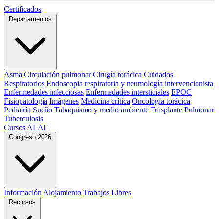
Certificados
Departamentos
Asma
Circulación pulmonar
Cirugía torácica
Cuidados
Respiratorios
Endoscopia respiratoria y neumología intervencionista
Enfermedades infecciosas
Enfermedades intersticiales
EPOC
Fisiopatología
Imágenes
Medicina crítica
Oncología torácica
Pediatría
Sueño
Tabaquismo y medio ambiente
Trasplante Pulmonar
Tuberculosis
Cursos ALAT
Congreso 2026
Información
Alojamiento
Trabajos Libres
Recursos