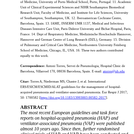
of Medicine, University of Porto Medical School, Porto, Portugal. 11. Academic
Unit of Clinical Experimental Sciences and NIHR Southampton Biomedical
Research Unit, Faculty of Medicine, and Institute for Life Sciences, University
of Southampton, Southampton, UK. 12. Iberoamerican Cochrane Centre,
Barcelona, Spain. 13. IAME, INSERM UMR 1137, Medical and Infectious
Diseases Intensive Care Unit, Paris Diderot University and Bichat Hospital, Paris,
France. 14. Dept of Respiratory Medicine, Medizinische Hoschschule Hannover,
Hannover and German Centre of Lung Research (DZL), Germany. 15. Division
of Pulmonary and Critical Care Medicine, Northwestern University Feinberg
School of Medicine, Chicago, IL, USA. 16. These two authors contributed
equally to this work.
Correspondence:
Antoni Torres, Servei de Pneumologia, Hospital Clinic de
Barcelona, Villarroel 170, 08036 Barcelona, Spain. E-mail:
atorres@ub.edu
Citar:
Torres A, Niederman MS, Chastre J, et al. International
ERS/ESICM/ESCMID/ALAT guidelines for the management of hospital-
acquired pneumonia and ventilator-associated pneumonia. Eur Respir J 2017;
50: 1700582 [
https://doi.org/10.1183/13993003.00582-2017
].
ABSTRACT
The most recent European guidelines and task force
reports on hospital-acquired pneumonia (HAP) and
ventilator-associated pneumonia (VAP) were published
almost 10 years ago. Since then, further randomised