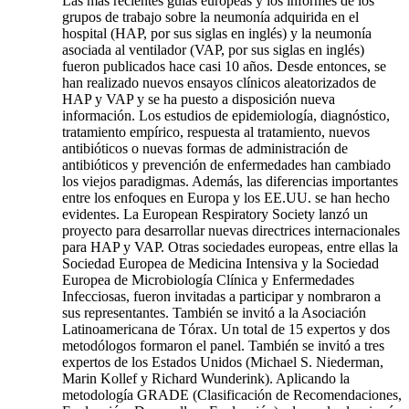
Las más recientes guías europeas y los informes de los
grupos de trabajo sobre la neumonía adquirida en el
hospital (HAP, por sus siglas en inglés) y la neumonía
asociada al ventilador (VAP, por sus siglas en inglés)
fueron publicados hace casi 10 años. Desde entonces, se
han realizado nuevos ensayos clínicos aleatorizados de
HAP y VAP y se ha puesto a disposición nueva
información. Los estudios de epidemiología, diagnóstico,
tratamiento empírico, respuesta al tratamiento, nuevos
antibióticos o nuevas formas de administración de
antibióticos y prevención de enfermedades han cambiado
los viejos paradigmas. Además, las diferencias importantes
entre los enfoques en Europa y los EE.UU. se han hecho
evidentes. La European Respiratory Society lanzó un
proyecto para desarrollar nuevas directrices internacionales
para HAP y VAP. Otras sociedades europeas, entre ellas la
Sociedad Europea de Medicina Intensiva y la Sociedad
Europea de Microbiología Clínica y Enfermedades
Infecciosas, fueron invitadas a participar y nombraron a
sus representantes. También se invitó a la Asociación
Latinoamericana de Tórax. Un total de 15 expertos y dos
metodólogos formaron el panel. También se invitó a tres
expertos de los Estados Unidos (Michael S. Niederman,
Marin Kollef y Richard Wunderink). Aplicando la
metodología GRADE (Clasificación de Recomendaciones,