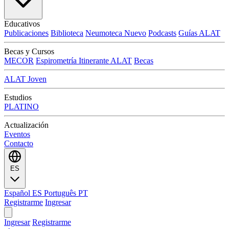
Educativos
Publicaciones
Biblioteca
Neumoteca
Nuevo
Podcasts
Guías ALAT
Becas y Cursos
MECOR
Espirometría Itinerante ALAT
Becas
ALAT Joven
Estudios
PLATINO
Actualización
Eventos
Contacto
ES
Español
ES
Português
PT
Registrarme
Ingresar
Ingresar
Registrarme