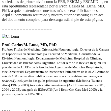
sociedades de primer nivel como la ERS, ESICM y ESCMID—, en
esta oportunidad representada por el
Prof. Carlos M. Luna
, MD,
PhD, a quien extendemos nuestras más sinceras felicitaciones.
Aquí el comentario resumido y nuestro autor destacado; el enlace
del documento completo para descarga está al pie de esta página.
_ _ _ _ _ _ _ _ _ _ _ _ _ _ _ _ _
Prof. Carlos M. Luna, MD, PhD
Profesor Titular de Medicina, Orientación Neumonología; Director de la Carrera
de Especialista en Neumonología, Facultad de Medicina; Consultor de la
División Neumonología, Departamento de Medicina, Hospital de Clínicas,
Universidad de Buenos Aires, Argentina. Editor Jefe de la Revista Respirar. Ex-
presidente de ALAT y de la Asociación Argentina de Medicina Respiratoria,
vice Director del Departamento de Infecciones Pulmonares de la ALAT. Autor de
más de 100 manuscritos publicados en revistas con revisión por pares (
peer
reviewed
), incluyendo dos guías prácticas de argentina (Medicina [Buenos
Aires] 1997 y 2003), tres guías latinoamericanas (Arch Bronconeumon 2001,
2004 y 2005), una guía de IDSA/ATS (Am J Repir Crit Care Med 2005) y la
presente guía de la ERS (2017).