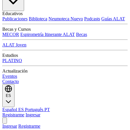
Educativos
Publicaciones
Biblioteca
Neumoteca
Nuevo
Podcasts
Guías ALAT
Becas y Cursos
MECOR
Espirometría Itinerante ALAT
Becas
ALAT Joven
Estudios
PLATINO
Actualización
Eventos
Contacto
ES
Español
ES
Português
PT
Registrarme
Ingresar
Ingresar
Registrarme