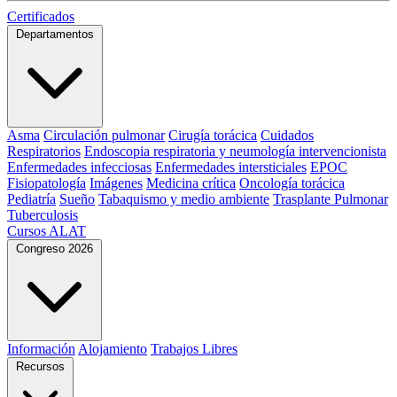
Certificados
Departamentos
Asma
Circulación pulmonar
Cirugía torácica
Cuidados
Respiratorios
Endoscopia respiratoria y neumología intervencionista
Enfermedades infecciosas
Enfermedades intersticiales
EPOC
Fisiopatología
Imágenes
Medicina crítica
Oncología torácica
Pediatría
Sueño
Tabaquismo y medio ambiente
Trasplante Pulmonar
Tuberculosis
Cursos ALAT
Congreso 2026
Información
Alojamiento
Trabajos Libres
Recursos