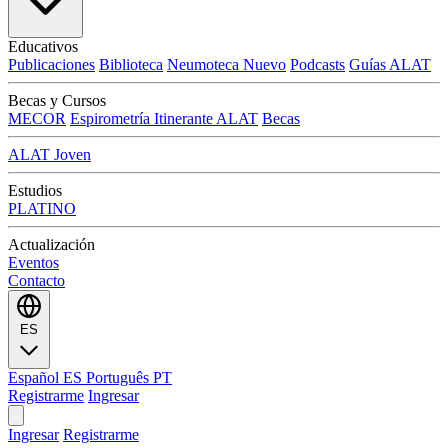
Educativos
Publicaciones
Biblioteca
Neumoteca
Nuevo
Podcasts
Guías ALAT
Becas y Cursos
MECOR
Espirometría Itinerante ALAT
Becas
ALAT Joven
Estudios
PLATINO
Actualización
Eventos
Contacto
ES
Español
ES
Português
PT
Registrarme
Ingresar
Ingresar
Registrarme