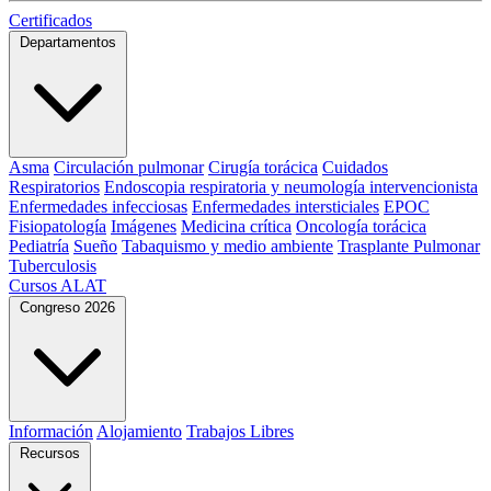
Certificados
Departamentos
Asma
Circulación pulmonar
Cirugía torácica
Cuidados
Respiratorios
Endoscopia respiratoria y neumología intervencionista
Enfermedades infecciosas
Enfermedades intersticiales
EPOC
Fisiopatología
Imágenes
Medicina crítica
Oncología torácica
Pediatría
Sueño
Tabaquismo y medio ambiente
Trasplante Pulmonar
Tuberculosis
Cursos ALAT
Congreso 2026
Información
Alojamiento
Trabajos Libres
Recursos