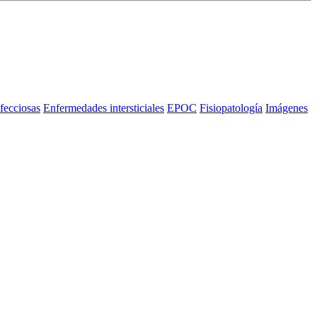
fecciosas
Enfermedades intersticiales
EPOC
Fisiopatología
Imágenes