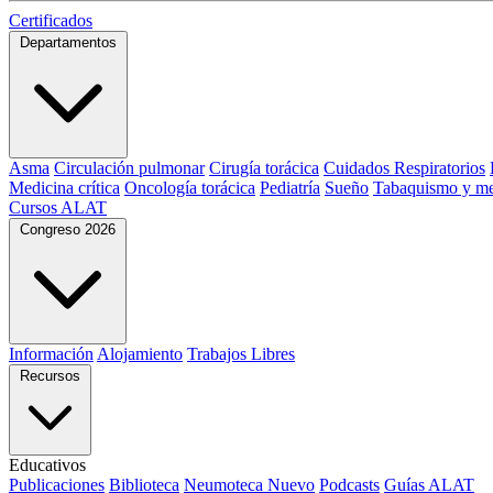
Certificados
Departamentos
Asma
Circulación pulmonar
Cirugía torácica
Cuidados Respiratorios
Medicina crítica
Oncología torácica
Pediatría
Sueño
Tabaquismo y me
Cursos ALAT
Congreso 2026
Información
Alojamiento
Trabajos Libres
Recursos
Educativos
Publicaciones
Biblioteca
Neumoteca
Nuevo
Podcasts
Guías ALAT