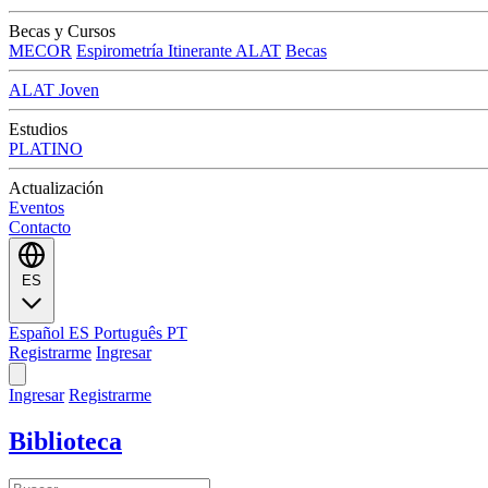
Becas y Cursos
MECOR
Espirometría Itinerante ALAT
Becas
ALAT Joven
Estudios
PLATINO
Actualización
Eventos
Contacto
ES
Español
ES
Português
PT
Registrarme
Ingresar
Ingresar
Registrarme
Biblioteca