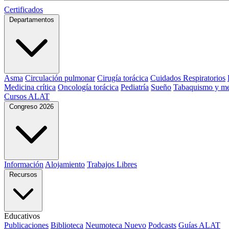
Certificados
Departamentos
Asma
Circulación pulmonar
Cirugía torácica
Cuidados Respiratorios
Medicina crítica
Oncología torácica
Pediatría
Sueño
Tabaquismo y me
Cursos ALAT
Congreso 2026
Información
Alojamiento
Trabajos Libres
Recursos
Educativos
Publicaciones
Biblioteca
Neumoteca
Nuevo
Podcasts
Guías ALAT