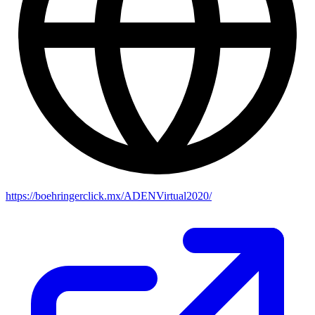
https://boehringerclick.mx/ADENVirtual2020/