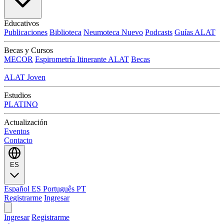
Educativos
Publicaciones
Biblioteca
Neumoteca
Nuevo
Podcasts
Guías ALAT
Becas y Cursos
MECOR
Espirometría Itinerante ALAT
Becas
ALAT Joven
Estudios
PLATINO
Actualización
Eventos
Contacto
ES
Español
ES
Português
PT
Registrarme
Ingresar
Ingresar
Registrarme