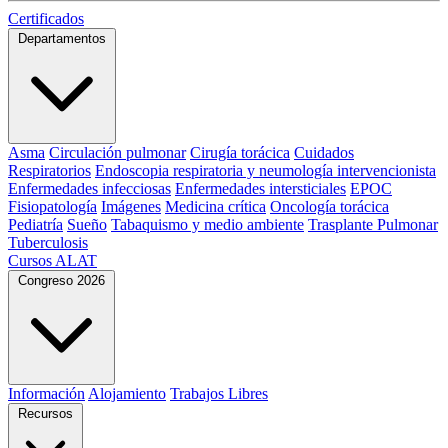
Certificados
Departamentos
Asma
Circulación pulmonar
Cirugía torácica
Cuidados
Respiratorios
Endoscopia respiratoria y neumología intervencionista
Enfermedades infecciosas
Enfermedades intersticiales
EPOC
Fisiopatología
Imágenes
Medicina crítica
Oncología torácica
Pediatría
Sueño
Tabaquismo y medio ambiente
Trasplante Pulmonar
Tuberculosis
Cursos ALAT
Congreso 2026
Información
Alojamiento
Trabajos Libres
Recursos