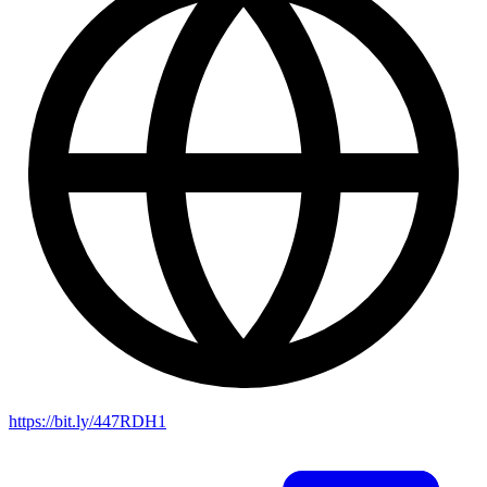
https://bit.ly/447RDH1