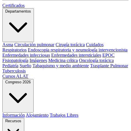
Certificados
Departamentos
Asma
Circulación pulmonar
Cirugía torácica
Cuidados
Respiratorios
Endoscopia respiratoria y neumología intervencionista
Enfermedades infecciosas
Enfermedades intersticiales
EPOC
Fisiopatología
Imágenes
Medicina crítica
Oncología torácica
Pediatría
Sueño
Tabaquismo y medio ambiente
Trasplante Pulmonar
Tuberculosis
Cursos ALAT
Congreso 2026
Información
Alojamiento
Trabajos Libres
Recursos