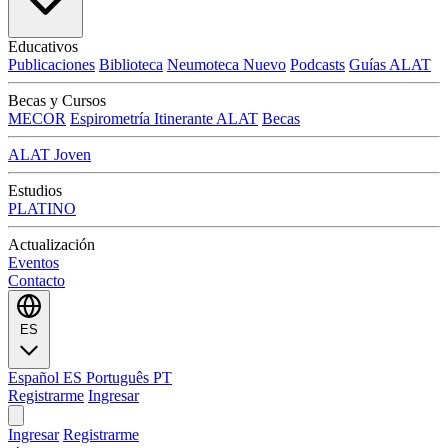
Educativos
Publicaciones
Biblioteca
Neumoteca
Nuevo
Podcasts
Guías ALAT
Becas y Cursos
MECOR
Espirometría Itinerante ALAT
Becas
ALAT Joven
Estudios
PLATINO
Actualización
Eventos
Contacto
ES
Español
ES
Português
PT
Registrarme
Ingresar
Ingresar
Registrarme