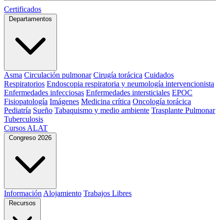
Certificados
Departamentos
Asma
Circulación pulmonar
Cirugía torácica
Cuidados
Respiratorios
Endoscopia respiratoria y neumología intervencionista
Enfermedades infecciosas
Enfermedades intersticiales
EPOC
Fisiopatología
Imágenes
Medicina crítica
Oncología torácica
Pediatría
Sueño
Tabaquismo y medio ambiente
Trasplante Pulmonar
Tuberculosis
Cursos ALAT
Congreso 2026
Información
Alojamiento
Trabajos Libres
Recursos