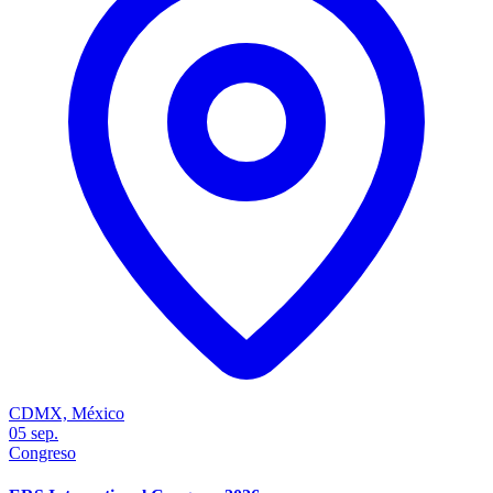
CDMX, México
05
sep.
Congreso