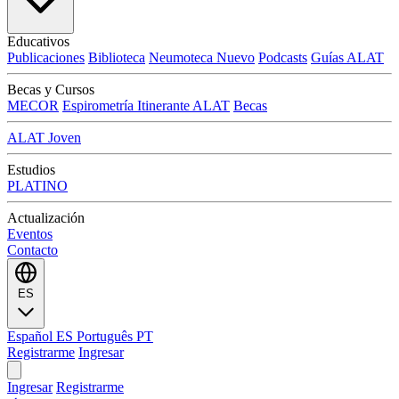
Educativos
Publicaciones
Biblioteca
Neumoteca
Nuevo
Podcasts
Guías ALAT
Becas y Cursos
MECOR
Espirometría Itinerante ALAT
Becas
ALAT Joven
Estudios
PLATINO
Actualización
Eventos
Contacto
ES
Español
ES
Português
PT
Registrarme
Ingresar
Ingresar
Registrarme