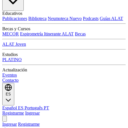
Educativos
Publicaciones
Biblioteca
Neumoteca
Nuevo
Podcasts
Guías ALAT
Becas y Cursos
MECOR
Espirometría Itinerante ALAT
Becas
ALAT Joven
Estudios
PLATINO
Actualización
Eventos
Contacto
ES
Español
ES
Português
PT
Registrarme
Ingresar
Ingresar
Registrarme