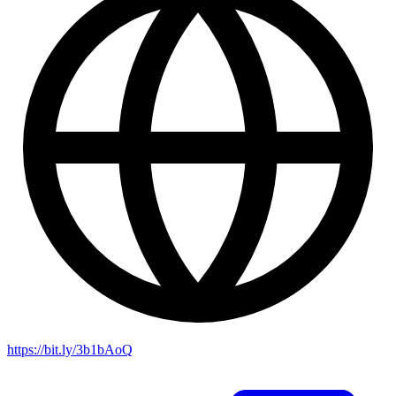
https://bit.ly/3b1bAoQ