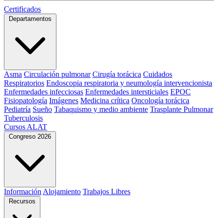
Certificados
Departamentos
Asma
Circulación pulmonar
Cirugía torácica
Cuidados
Respiratorios
Endoscopia respiratoria y neumología intervencionista
Enfermedades infecciosas
Enfermedades intersticiales
EPOC
Fisiopatología
Imágenes
Medicina crítica
Oncología torácica
Pediatría
Sueño
Tabaquismo y medio ambiente
Trasplante Pulmonar
Tuberculosis
Cursos ALAT
Congreso 2026
Información
Alojamiento
Trabajos Libres
Recursos