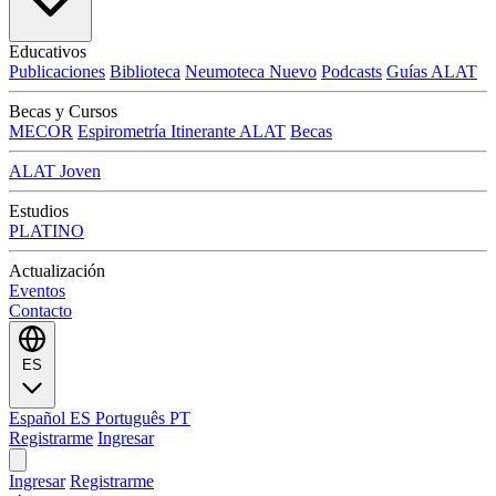
Educativos
Publicaciones
Biblioteca
Neumoteca
Nuevo
Podcasts
Guías ALAT
Becas y Cursos
MECOR
Espirometría Itinerante ALAT
Becas
ALAT Joven
Estudios
PLATINO
Actualización
Eventos
Contacto
ES
Español
ES
Português
PT
Registrarme
Ingresar
Ingresar
Registrarme