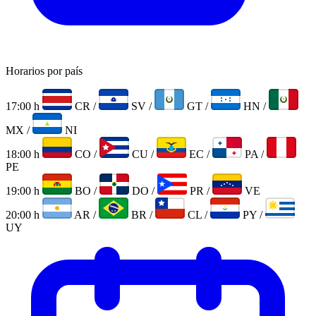
Horarios por país
17:00 h
CR
/
SV
/
GT
/
HN
/
MX
/
NI
18:00 h
CO
/
CU
/
EC
/
PA
/
PE
19:00 h
BO
/
DO
/
PR
/
VE
20:00 h
AR
/
BR
/
CL
/
PY
/
UY