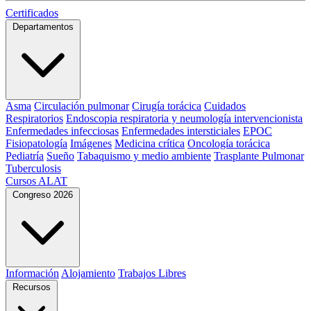
Certificados
Departamentos
Asma
Circulación pulmonar
Cirugía torácica
Cuidados
Respiratorios
Endoscopia respiratoria y neumología intervencionista
Enfermedades infecciosas
Enfermedades intersticiales
EPOC
Fisiopatología
Imágenes
Medicina crítica
Oncología torácica
Pediatría
Sueño
Tabaquismo y medio ambiente
Trasplante Pulmonar
Tuberculosis
Cursos ALAT
Congreso 2026
Información
Alojamiento
Trabajos Libres
Recursos