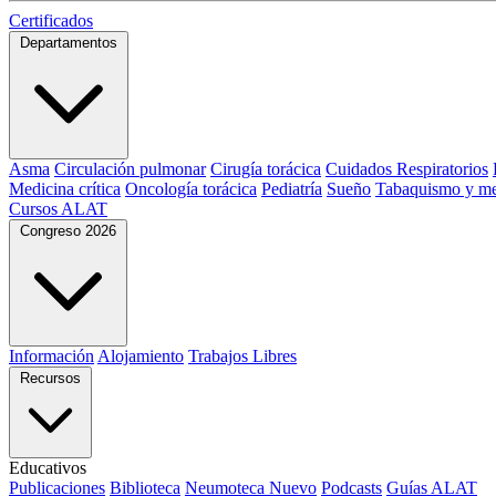
Certificados
Departamentos
Asma
Circulación pulmonar
Cirugía torácica
Cuidados Respiratorios
Medicina crítica
Oncología torácica
Pediatría
Sueño
Tabaquismo y me
Cursos ALAT
Congreso 2026
Información
Alojamiento
Trabajos Libres
Recursos
Educativos
Publicaciones
Biblioteca
Neumoteca
Nuevo
Podcasts
Guías ALAT