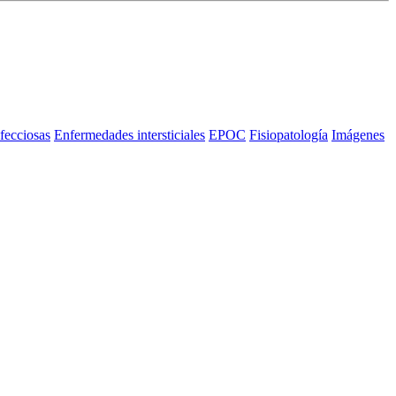
fecciosas
Enfermedades intersticiales
EPOC
Fisiopatología
Imágenes