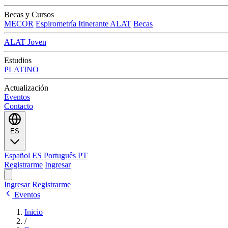
Becas y Cursos
MECOR
Espirometría Itinerante ALAT
Becas
ALAT Joven
Estudios
PLATINO
Actualización
Eventos
Contacto
ES
Español
ES
Português
PT
Registrarme
Ingresar
Ingresar
Registrarme
Eventos
Inicio
/