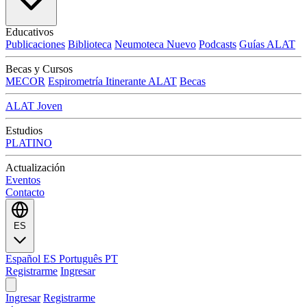
Educativos
Publicaciones
Biblioteca
Neumoteca
Nuevo
Podcasts
Guías ALAT
Becas y Cursos
MECOR
Espirometría Itinerante ALAT
Becas
ALAT Joven
Estudios
PLATINO
Actualización
Eventos
Contacto
ES
Español
ES
Português
PT
Registrarme
Ingresar
Ingresar
Registrarme