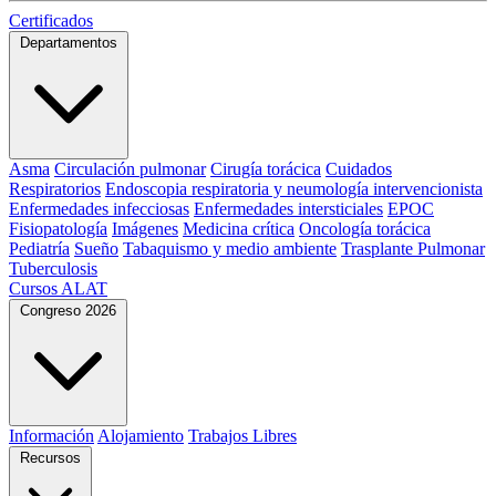
Certificados
Departamentos
Asma
Circulación pulmonar
Cirugía torácica
Cuidados
Respiratorios
Endoscopia respiratoria y neumología intervencionista
Enfermedades infecciosas
Enfermedades intersticiales
EPOC
Fisiopatología
Imágenes
Medicina crítica
Oncología torácica
Pediatría
Sueño
Tabaquismo y medio ambiente
Trasplante Pulmonar
Tuberculosis
Cursos ALAT
Congreso 2026
Información
Alojamiento
Trabajos Libres
Recursos