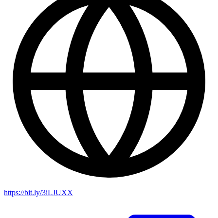
https://bit.ly/3iLJUXX