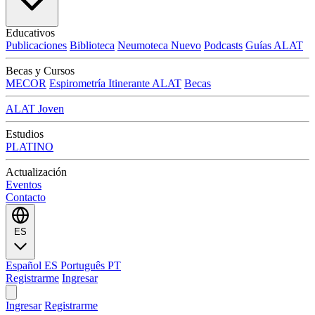
Educativos
Publicaciones
Biblioteca
Neumoteca
Nuevo
Podcasts
Guías ALAT
Becas y Cursos
MECOR
Espirometría Itinerante ALAT
Becas
ALAT Joven
Estudios
PLATINO
Actualización
Eventos
Contacto
ES
Español
ES
Português
PT
Registrarme
Ingresar
Ingresar
Registrarme