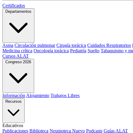
Certificados
Departamentos
Asma
Circulación pulmonar
Cirugía torácica
Cuidados Respiratorios
Medicina crítica
Oncología torácica
Pediatría
Sueño
Tabaquismo y me
Cursos ALAT
Congreso 2026
Información
Alojamiento
Trabajos Libres
Recursos
Educativos
Publicaciones
Biblioteca
Neumoteca
Nuevo
Podcasts
Guías ALAT