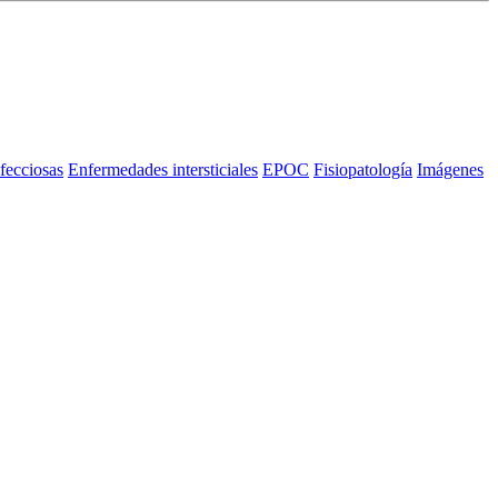
fecciosas
Enfermedades intersticiales
EPOC
Fisiopatología
Imágenes