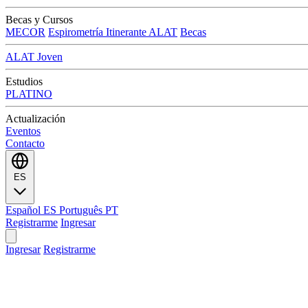
Becas y Cursos
MECOR
Espirometría Itinerante ALAT
Becas
ALAT Joven
Estudios
PLATINO
Actualización
Eventos
Contacto
ES
Español
ES
Português
PT
Registrarme
Ingresar
Ingresar
Registrarme