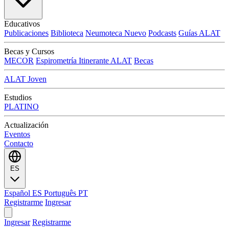
Educativos
Publicaciones
Biblioteca
Neumoteca
Nuevo
Podcasts
Guías ALAT
Becas y Cursos
MECOR
Espirometría Itinerante ALAT
Becas
ALAT Joven
Estudios
PLATINO
Actualización
Eventos
Contacto
ES
Español
ES
Português
PT
Registrarme
Ingresar
Ingresar
Registrarme