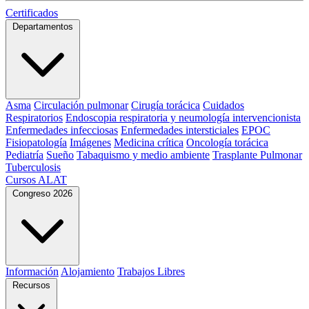
Certificados
Departamentos
Asma
Circulación pulmonar
Cirugía torácica
Cuidados
Respiratorios
Endoscopia respiratoria y neumología intervencionista
Enfermedades infecciosas
Enfermedades intersticiales
EPOC
Fisiopatología
Imágenes
Medicina crítica
Oncología torácica
Pediatría
Sueño
Tabaquismo y medio ambiente
Trasplante Pulmonar
Tuberculosis
Cursos ALAT
Congreso 2026
Información
Alojamiento
Trabajos Libres
Recursos