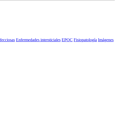
fecciosas
Enfermedades intersticiales
EPOC
Fisiopatología
Imágenes