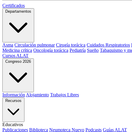
Certificados
Departamentos
Asma
Circulación pulmonar
Cirugía torácica
Cuidados Respiratorios
Medicina crítica
Oncología torácica
Pediatría
Sueño
Tabaquismo y me
Cursos ALAT
Congreso 2026
Información
Alojamiento
Trabajos Libres
Recursos
Educativos
Publicaciones
Biblioteca
Neumoteca
Nuevo
Podcasts
Guías ALAT