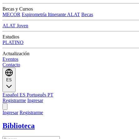
Becas y Cursos
MECOR
Espirometría Itinerante ALAT
Becas
ALAT Joven
Estudios
PLATINO
Actualización
Eventos
Contacto
ES
Español
ES
Português
PT
Registrarme
Ingresar
Ingresar
Registrarme
Biblioteca