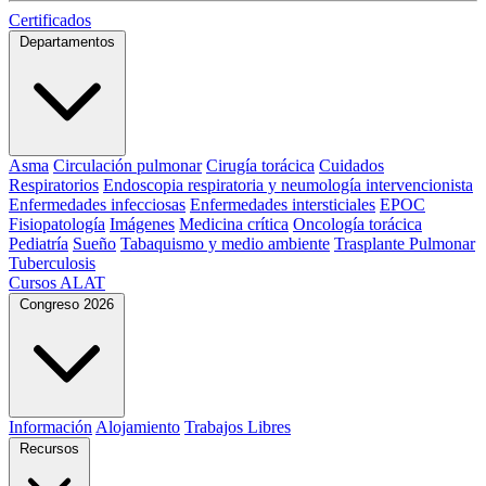
Certificados
Departamentos
Asma
Circulación pulmonar
Cirugía torácica
Cuidados
Respiratorios
Endoscopia respiratoria y neumología intervencionista
Enfermedades infecciosas
Enfermedades intersticiales
EPOC
Fisiopatología
Imágenes
Medicina crítica
Oncología torácica
Pediatría
Sueño
Tabaquismo y medio ambiente
Trasplante Pulmonar
Tuberculosis
Cursos ALAT
Congreso 2026
Información
Alojamiento
Trabajos Libres
Recursos