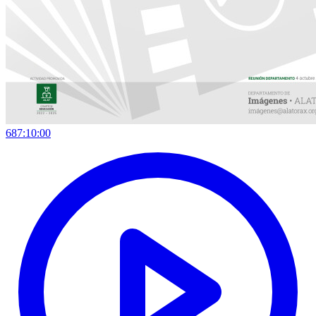
687:10:00