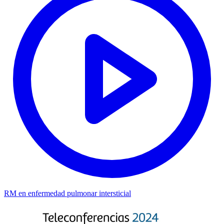
RM en enfermedad pulmonar intersticial