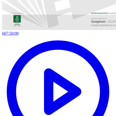
607:50:00