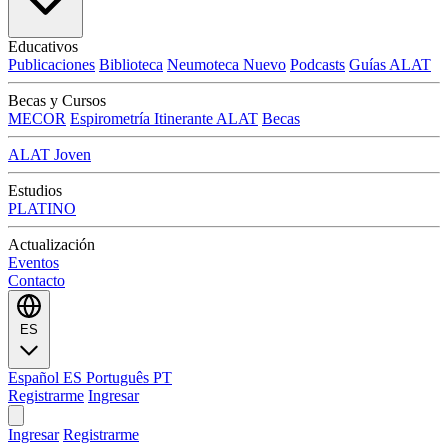
Educativos
Publicaciones
Biblioteca
Neumoteca
Nuevo
Podcasts
Guías ALAT
Becas y Cursos
MECOR
Espirometría Itinerante ALAT
Becas
ALAT Joven
Estudios
PLATINO
Actualización
Eventos
Contacto
ES
Español
ES
Português
PT
Registrarme
Ingresar
Ingresar
Registrarme