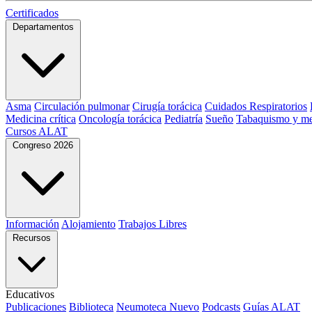
Certificados
Departamentos
Asma
Circulación pulmonar
Cirugía torácica
Cuidados Respiratorios
Medicina crítica
Oncología torácica
Pediatría
Sueño
Tabaquismo y me
Cursos ALAT
Congreso 2026
Información
Alojamiento
Trabajos Libres
Recursos
Educativos
Publicaciones
Biblioteca
Neumoteca
Nuevo
Podcasts
Guías ALAT