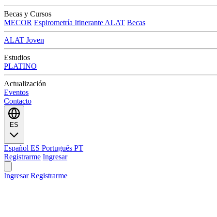
Becas y Cursos
MECOR
Espirometría Itinerante ALAT
Becas
ALAT Joven
Estudios
PLATINO
Actualización
Eventos
Contacto
ES
Español
ES
Português
PT
Registrarme
Ingresar
Ingresar
Registrarme