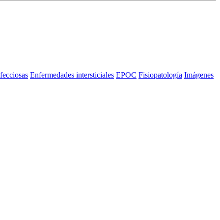
fecciosas
Enfermedades intersticiales
EPOC
Fisiopatología
Imágenes