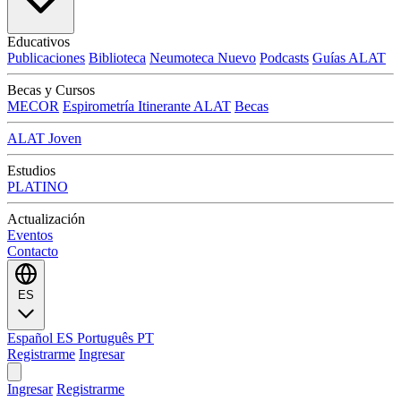
Educativos
Publicaciones
Biblioteca
Neumoteca
Nuevo
Podcasts
Guías ALAT
Becas y Cursos
MECOR
Espirometría Itinerante ALAT
Becas
ALAT Joven
Estudios
PLATINO
Actualización
Eventos
Contacto
ES
Español
ES
Português
PT
Registrarme
Ingresar
Ingresar
Registrarme