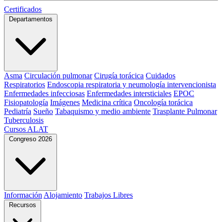
Certificados
Departamentos
Asma
Circulación pulmonar
Cirugía torácica
Cuidados
Respiratorios
Endoscopia respiratoria y neumología intervencionista
Enfermedades infecciosas
Enfermedades intersticiales
EPOC
Fisiopatología
Imágenes
Medicina crítica
Oncología torácica
Pediatría
Sueño
Tabaquismo y medio ambiente
Trasplante Pulmonar
Tuberculosis
Cursos ALAT
Congreso 2026
Información
Alojamiento
Trabajos Libres
Recursos