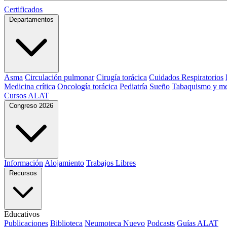
Certificados
Departamentos
Asma
Circulación pulmonar
Cirugía torácica
Cuidados Respiratorios
Medicina crítica
Oncología torácica
Pediatría
Sueño
Tabaquismo y me
Cursos ALAT
Congreso 2026
Información
Alojamiento
Trabajos Libres
Recursos
Educativos
Publicaciones
Biblioteca
Neumoteca
Nuevo
Podcasts
Guías ALAT