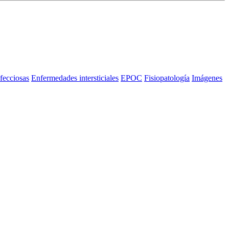
fecciosas
Enfermedades intersticiales
EPOC
Fisiopatología
Imágenes