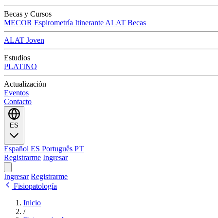
Becas y Cursos
MECOR
Espirometría Itinerante ALAT
Becas
ALAT Joven
Estudios
PLATINO
Actualización
Eventos
Contacto
ES
Español
ES
Português
PT
Registrarme
Ingresar
Ingresar
Registrarme
Fisiopatología
Inicio
/