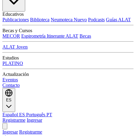
Educativos
Publicaciones
Biblioteca
Neumoteca
Nuevo
Podcasts
Guías ALAT
Becas y Cursos
MECOR
Espirometría Itinerante ALAT
Becas
ALAT Joven
Estudios
PLATINO
Actualización
Eventos
Contacto
ES
Español
ES
Português
PT
Registrarme
Ingresar
Ingresar
Registrarme