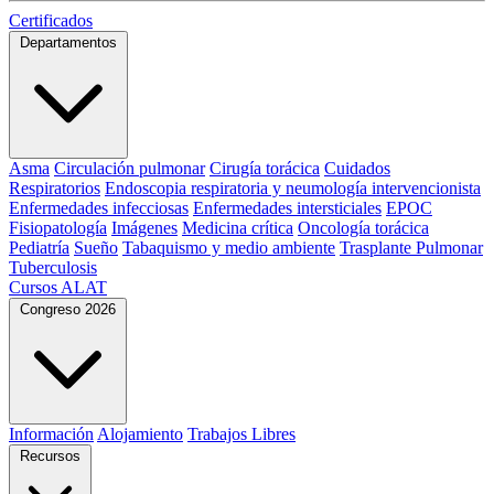
Certificados
Departamentos
Asma
Circulación pulmonar
Cirugía torácica
Cuidados
Respiratorios
Endoscopia respiratoria y neumología intervencionista
Enfermedades infecciosas
Enfermedades intersticiales
EPOC
Fisiopatología
Imágenes
Medicina crítica
Oncología torácica
Pediatría
Sueño
Tabaquismo y medio ambiente
Trasplante Pulmonar
Tuberculosis
Cursos ALAT
Congreso 2026
Información
Alojamiento
Trabajos Libres
Recursos