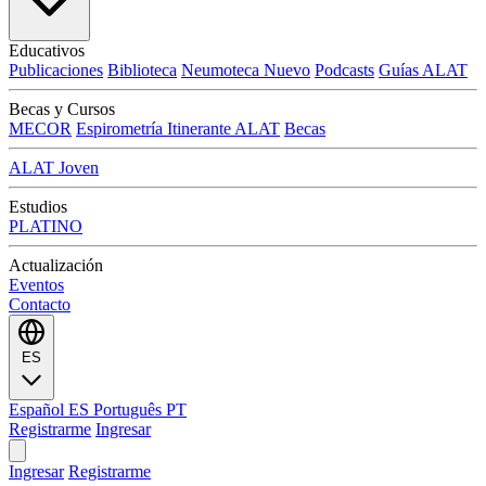
Educativos
Publicaciones
Biblioteca
Neumoteca
Nuevo
Podcasts
Guías ALAT
Becas y Cursos
MECOR
Espirometría Itinerante ALAT
Becas
ALAT Joven
Estudios
PLATINO
Actualización
Eventos
Contacto
ES
Español
ES
Português
PT
Registrarme
Ingresar
Ingresar
Registrarme