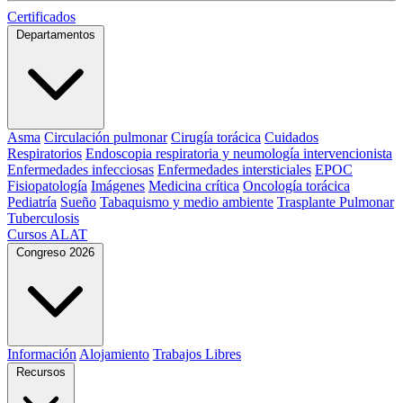
Certificados
Departamentos
Asma
Circulación pulmonar
Cirugía torácica
Cuidados
Respiratorios
Endoscopia respiratoria y neumología intervencionista
Enfermedades infecciosas
Enfermedades intersticiales
EPOC
Fisiopatología
Imágenes
Medicina crítica
Oncología torácica
Pediatría
Sueño
Tabaquismo y medio ambiente
Trasplante Pulmonar
Tuberculosis
Cursos ALAT
Congreso 2026
Información
Alojamiento
Trabajos Libres
Recursos