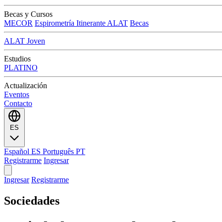
Becas y Cursos
MECOR
Espirometría Itinerante ALAT
Becas
ALAT Joven
Estudios
PLATINO
Actualización
Eventos
Contacto
ES
Español
ES
Português
PT
Registrarme
Ingresar
Ingresar
Registrarme
Sociedades