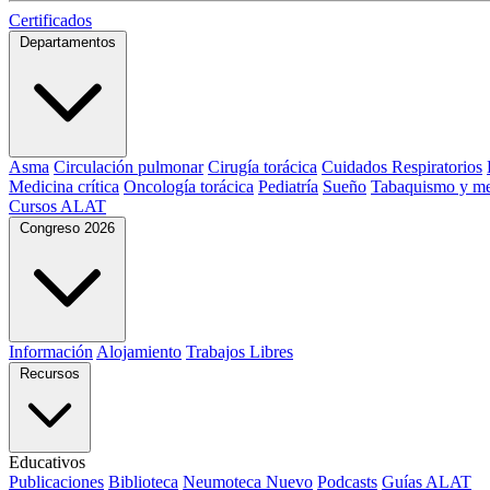
Certificados
Departamentos
Asma
Circulación pulmonar
Cirugía torácica
Cuidados Respiratorios
Medicina crítica
Oncología torácica
Pediatría
Sueño
Tabaquismo y me
Cursos ALAT
Congreso 2026
Información
Alojamiento
Trabajos Libres
Recursos
Educativos
Publicaciones
Biblioteca
Neumoteca
Nuevo
Podcasts
Guías ALAT