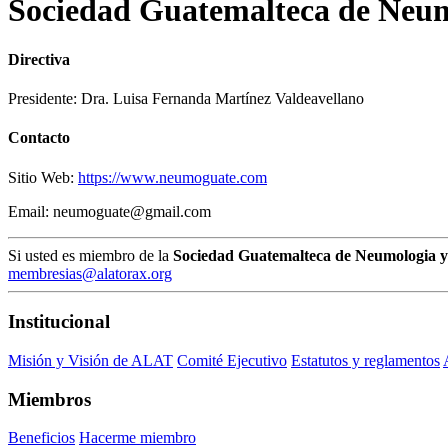
Sociedad Guatemalteca de Neumo
Directiva
Presidente: Dra. Luisa Fernanda Martínez Valdeavellano
Contacto
Sitio Web:
https://www.neumoguate.com
Email: neumoguate@gmail.com
Si usted es miembro de la
Sociedad Guatemalteca de Neumologia y 
membresias@alatorax.org
Institucional
Misión y Visión de ALAT
Comité Ejecutivo
Estatutos y reglamentos
Miembros
Beneficios
Hacerme miembro