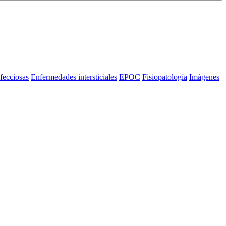
fecciosas
Enfermedades intersticiales
EPOC
Fisiopatología
Imágenes