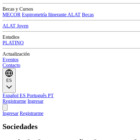
Becas y Cursos
MECOR
Espirometría Itinerante ALAT
Becas
ALAT Joven
Estudios
PLATINO
Actualización
Eventos
Contacto
ES
Español
ES
Português
PT
Registrarme
Ingresar
Ingresar
Registrarme
Sociedades