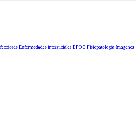
fecciosas
Enfermedades intersticiales
EPOC
Fisiopatología
Imágenes