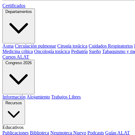
Certificados
Departamentos
Asma
Circulación pulmonar
Cirugía torácica
Cuidados Respiratorios
Medicina crítica
Oncología torácica
Pediatría
Sueño
Tabaquismo y me
Cursos ALAT
Congreso 2026
Información
Alojamiento
Trabajos Libres
Recursos
Educativos
Publicaciones
Biblioteca
Neumoteca
Nuevo
Podcasts
Guías ALAT