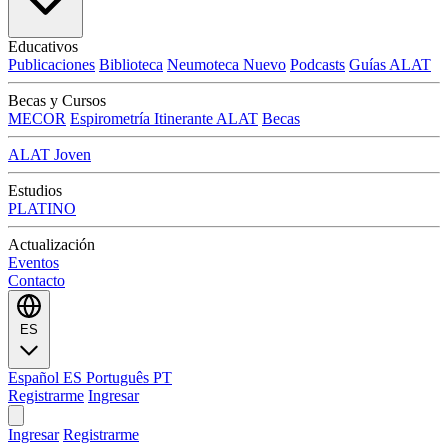
Educativos
Publicaciones
Biblioteca
Neumoteca
Nuevo
Podcasts
Guías ALAT
Becas y Cursos
MECOR
Espirometría Itinerante ALAT
Becas
ALAT Joven
Estudios
PLATINO
Actualización
Eventos
Contacto
ES
Español
ES
Português
PT
Registrarme
Ingresar
Ingresar
Registrarme