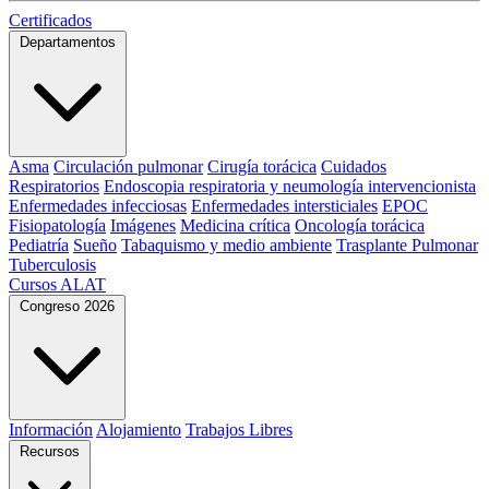
Certificados
Departamentos
Asma
Circulación pulmonar
Cirugía torácica
Cuidados
Respiratorios
Endoscopia respiratoria y neumología intervencionista
Enfermedades infecciosas
Enfermedades intersticiales
EPOC
Fisiopatología
Imágenes
Medicina crítica
Oncología torácica
Pediatría
Sueño
Tabaquismo y medio ambiente
Trasplante Pulmonar
Tuberculosis
Cursos ALAT
Congreso 2026
Información
Alojamiento
Trabajos Libres
Recursos