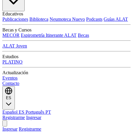
Educativos
Publicaciones
Biblioteca
Neumoteca
Nuevo
Podcasts
Guías ALAT
Becas y Cursos
MECOR
Espirometría Itinerante ALAT
Becas
ALAT Joven
Estudios
PLATINO
Actualización
Eventos
Contacto
ES
Español
ES
Português
PT
Registrarme
Ingresar
Ingresar
Registrarme