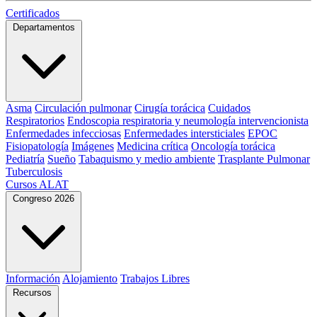
Certificados
Departamentos
Asma
Circulación pulmonar
Cirugía torácica
Cuidados
Respiratorios
Endoscopia respiratoria y neumología intervencionista
Enfermedades infecciosas
Enfermedades intersticiales
EPOC
Fisiopatología
Imágenes
Medicina crítica
Oncología torácica
Pediatría
Sueño
Tabaquismo y medio ambiente
Trasplante Pulmonar
Tuberculosis
Cursos ALAT
Congreso 2026
Información
Alojamiento
Trabajos Libres
Recursos