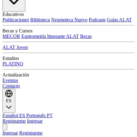
Educativos
Publicaciones
Biblioteca
Neumoteca
Nuevo
Podcasts
Guías ALAT
Becas y Cursos
MECOR
Espirometría Itinerante ALAT
Becas
ALAT Joven
Estudios
PLATINO
Actualización
Eventos
Contacto
ES
Español
ES
Português
PT
Registrarme
Ingresar
Ingresar
Registrarme