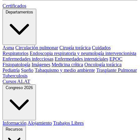
Certificados
Departamentos
Asma
Circulación pulmonar
Cirugía torácica
Cuidados
Respiratorios
Endoscopia respiratoria y neumología intervencionista
Enfermedades infecciosas
Enfermedades intersticiales
EPOC
Fisiopatología
Imágenes
Medicina crítica
Oncología torácica
Pediatría
Sueño
Tabaquismo y medio ambiente
Trasplante Pulmonar
Tuberculosis
Cursos ALAT
Congreso 2026
Información
Alojamiento
Trabajos Libres
Recursos