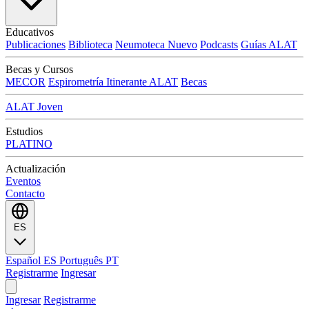
Educativos
Publicaciones
Biblioteca
Neumoteca
Nuevo
Podcasts
Guías ALAT
Becas y Cursos
MECOR
Espirometría Itinerante ALAT
Becas
ALAT Joven
Estudios
PLATINO
Actualización
Eventos
Contacto
ES
Español
ES
Português
PT
Registrarme
Ingresar
Ingresar
Registrarme