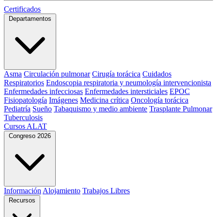
Certificados
Departamentos
Asma
Circulación pulmonar
Cirugía torácica
Cuidados
Respiratorios
Endoscopia respiratoria y neumología intervencionista
Enfermedades infecciosas
Enfermedades intersticiales
EPOC
Fisiopatología
Imágenes
Medicina crítica
Oncología torácica
Pediatría
Sueño
Tabaquismo y medio ambiente
Trasplante Pulmonar
Tuberculosis
Cursos ALAT
Congreso 2026
Información
Alojamiento
Trabajos Libres
Recursos