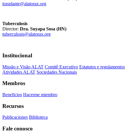
trasplante@alatorax.org
Tuberculosis
Director:
Dra. Suyapa Sosa (HN)
tuberculosis@alatorax.org
Institucional
Missão e Visão ALAT
Comitê Executivo
Estatutos e regulamentos
Atividades ALAT
Sociedades Nacionais
Membros
Beneficios
Hacerme miembro
Recursos
Publicaciones
Biblioteca
Fale conosco