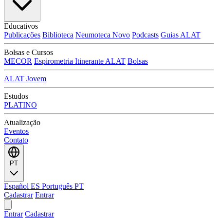
Educativos
Publicações
Biblioteca
Neumoteca
Novo
Podcasts
Guias ALAT
Bolsas e Cursos
MECOR
Espirometria Itinerante ALAT
Bolsas
ALAT Jovem
Estudos
PLATINO
Atualização
Eventos
Contato
PT
Español
ES
Português
PT
Cadastrar
Entrar
Entrar
Cadastrar