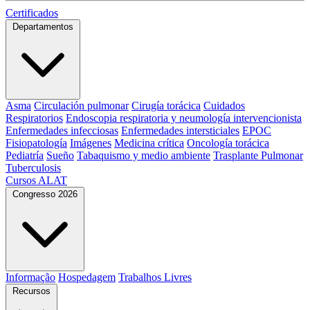
Certificados
Departamentos
Asma
Circulación pulmonar
Cirugía torácica
Cuidados
Respiratorios
Endoscopia respiratoria y neumología intervencionista
Enfermedades infecciosas
Enfermedades intersticiales
EPOC
Fisiopatología
Imágenes
Medicina crítica
Oncología torácica
Pediatría
Sueño
Tabaquismo y medio ambiente
Trasplante Pulmonar
Tuberculosis
Cursos ALAT
Congresso 2026
Informação
Hospedagem
Trabalhos Livres
Recursos