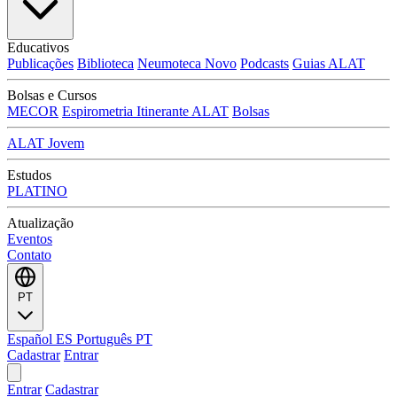
Educativos
Publicações
Biblioteca
Neumoteca
Novo
Podcasts
Guias ALAT
Bolsas e Cursos
MECOR
Espirometria Itinerante ALAT
Bolsas
ALAT Jovem
Estudos
PLATINO
Atualização
Eventos
Contato
PT
Español
ES
Português
PT
Cadastrar
Entrar
Entrar
Cadastrar