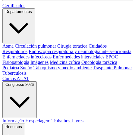
Certificados
Departamentos
Asma
Circulación pulmonar
Cirugía torácica
Cuidados
Respiratorios
Endoscopia respiratoria y neumología intervencionista
Enfermedades infecciosas
Enfermedades intersticiales
EPOC
Fisiopatología
Imágenes
Medicina crítica
Oncología torácica
Pediatría
Sueño
Tabaquismo y medio ambiente
Trasplante Pulmonar
Tuberculosis
Cursos ALAT
Congresso 2026
Informação
Hospedagem
Trabalhos Livres
Recursos