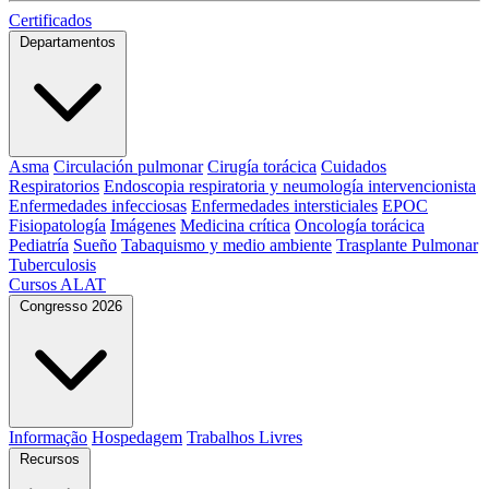
Certificados
Departamentos
Asma
Circulación pulmonar
Cirugía torácica
Cuidados
Respiratorios
Endoscopia respiratoria y neumología intervencionista
Enfermedades infecciosas
Enfermedades intersticiales
EPOC
Fisiopatología
Imágenes
Medicina crítica
Oncología torácica
Pediatría
Sueño
Tabaquismo y medio ambiente
Trasplante Pulmonar
Tuberculosis
Cursos ALAT
Congresso 2026
Informação
Hospedagem
Trabalhos Livres
Recursos