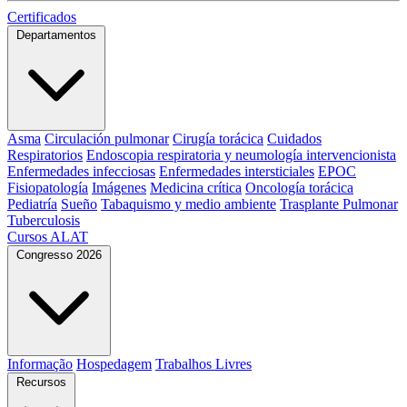
Certificados
Departamentos
Asma
Circulación pulmonar
Cirugía torácica
Cuidados
Respiratorios
Endoscopia respiratoria y neumología intervencionista
Enfermedades infecciosas
Enfermedades intersticiales
EPOC
Fisiopatología
Imágenes
Medicina crítica
Oncología torácica
Pediatría
Sueño
Tabaquismo y medio ambiente
Trasplante Pulmonar
Tuberculosis
Cursos ALAT
Congresso 2026
Informação
Hospedagem
Trabalhos Livres
Recursos