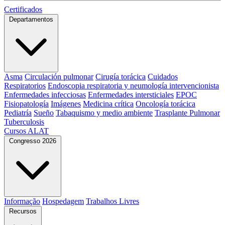
Certificados
Departamentos
Asma
Circulación pulmonar
Cirugía torácica
Cuidados
Respiratorios
Endoscopia respiratoria y neumología intervencionista
Enfermedades infecciosas
Enfermedades intersticiales
EPOC
Fisiopatología
Imágenes
Medicina crítica
Oncología torácica
Pediatría
Sueño
Tabaquismo y medio ambiente
Trasplante Pulmonar
Tuberculosis
Cursos ALAT
Congresso 2026
Informação
Hospedagem
Trabalhos Livres
Recursos